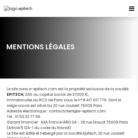
Espace candidat - Connexion
Pas de compte ?
S'inscrire ici
MENTIONS LÉGALES
Se souvenir de moi
Mot de passe oublié ?
Le site www.e-epitech.com est la propriété exclusive de la société
EPITECH
, SAS au capital social de 37000 €,
Connexion
Immatriculée au RCS de Paris sous le n° B 417 617 776. Dont le
siège social est situé au 20 rue Joubert 75009 Paris.
Adresse électronique :
contactclient@e-epitech.com
Tel : 01 53 32 77 55
Garant financier : AXA France IARD SA - 26 rue Drouot 75009 Paris
(Article R.124-1 du code du travail)
Le Site est édité et hébergé par la société Epitech, 20 rue Joubert