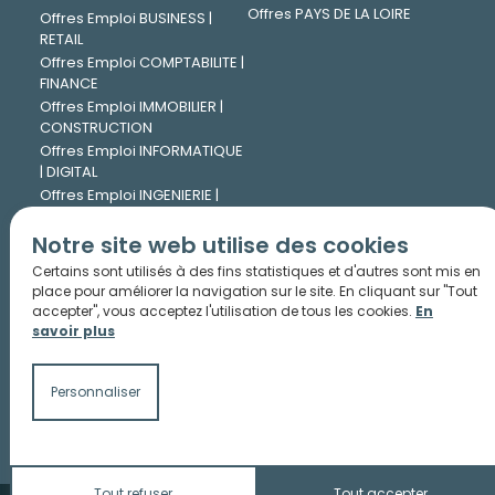
Offres PAYS DE LA LOIRE
Offres Emploi BUSINESS |
RETAIL
Offres Emploi COMPTABILITE |
FINANCE
Offres Emploi IMMOBILIER |
CONSTRUCTION
Offres Emploi INFORMATIQUE
| DIGITAL
Offres Emploi INGENIERIE |
TECHNIQUE
Offres Emploi JURIDIQUE
Notre site web utilise des cookies
Offres Emploi LOGISTIQUE |
Certains sont utilisés à des fins statistiques et d'autres sont mis en
TRANSPORT
place pour améliorer la navigation sur le site. En cliquant sur "Tout
Offres Emploi MARKETING |
accepter", vous acceptez l'utilisation de tous les cookies.
En
COMMUNICATION
savoir plus
Offres Emploi PHARMA |
CHIMIE
Personnaliser
Offres Emploi RESSOURCES
HUMAINES
Tout refuser
Tout accepter