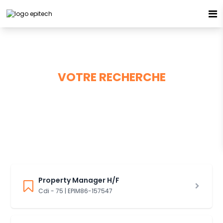
Espace candidat - Connexion
Pas de compte ?
S'inscrire ici
VOTRE RECHERCHE
277 offres à pourvoir
Se souvenir de moi
Mot de passe oublié ?
Connexion
Property Manager H/F
Cdi - 75 | EPIM86-157547