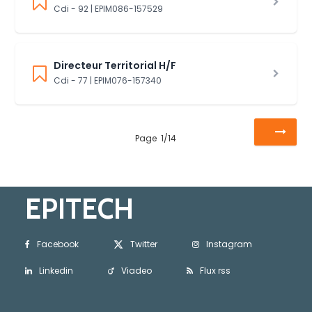
Cdi - 92 | EPIM086-157529
Directeur Territorial H/F
Cdi - 77 | EPIM076-157340
Page
1
/
14
EPITECH
Facebook
Twitter
Instagram
Linkedin
Viadeo
Flux rss