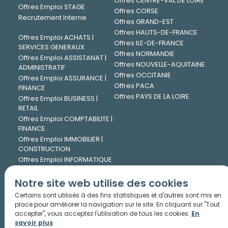
Offres CENTRE-VAL DE LOIRE
Offres Emploi STAGE
Offres CORSE
Recrutement Interne
Offres GRAND-EST
Offres HAUTS-DE-FRANCE
Offres Emploi ACHATS |
Offres ILE-DE-FRANCE
SERVICES GENERAUX
Offres NORMANDIE
Offres Emploi ASSISTANAT |
Offres NOUVELLE-AQUITAINE
ADMINISTRATIF
Offres OCCITANIE
Offres Emploi ASSURANCE |
Offres PACA
FINANCE
Offres PAYS DE LA LOIRE
Offres Emploi BUSINESS |
RETAIL
Offres Emploi COMPTABILITE |
FINANCE
Offres Emploi IMMOBILIER |
CONSTRUCTION
Offres Emploi INFORMATIQUE
| DIGITAL
Offres Emploi INGENIERIE |
Notre site web utilise des cookies
TECHNIQUE
Certains sont utilisés à des fins statistiques et d'autres sont mis en
Offres Emploi JURIDIQUE
place pour améliorer la navigation sur le site. En cliquant sur "Tout
Offres Emploi LOGISTIQUE |
accepter", vous acceptez l'utilisation de tous les cookies.
En
TRANSPORT
savoir plus