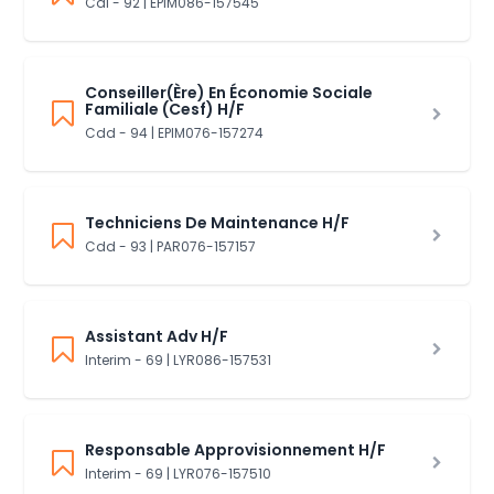
Cdi - 92 | EPIM086-157545
Conseiller(Ère) En Économie Sociale
Familiale (Cesf) H/F
Cdd - 94 | EPIM076-157274
Techniciens De Maintenance H/F
Cdd - 93 | PAR076-157157
Assistant Adv H/F
Interim - 69 | LYR086-157531
Responsable Approvisionnement H/F
Interim - 69 | LYR076-157510