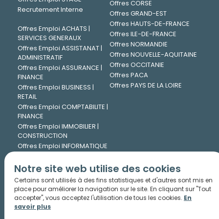
Offres CORSE
Recrutement Interne
Offres GRAND-EST
Offres HAUTS-DE-FRANCE
Offres Emploi ACHATS |
Offres ILE-DE-FRANCE
SERVICES GENERAUX
Offres NORMANDIE
Offres Emploi ASSISTANAT |
Offres NOUVELLE-AQUITAINE
ADMINISTRATIF
Offres OCCITANIE
Offres Emploi ASSURANCE |
Offres PACA
FINANCE
Offres PAYS DE LA LOIRE
Offres Emploi BUSINESS |
RETAIL
Offres Emploi COMPTABILITE |
FINANCE
Offres Emploi IMMOBILIER |
CONSTRUCTION
Offres Emploi INFORMATIQUE
| DIGITAL
Offres Emploi INGENIERIE |
Notre site web utilise des cookies
TECHNIQUE
Certains sont utilisés à des fins statistiques et d'autres sont mis en
Offres Emploi JURIDIQUE
place pour améliorer la navigation sur le site. En cliquant sur "Tout
Offres Emploi LOGISTIQUE |
accepter", vous acceptez l'utilisation de tous les cookies.
En
TRANSPORT
savoir plus
Offres Emploi MARKETING |