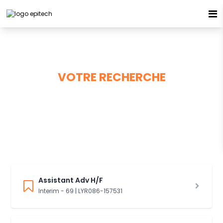
Espace candidat - Connexion
Pas de compte ?
S'inscrire ici
VOTRE RECHERCHE
89 offres à pourvoir
Se souvenir de moi
Mot de passe oublié ?
Connexion
Assistant Adv H/F
Interim - 69 | LYR086-157531