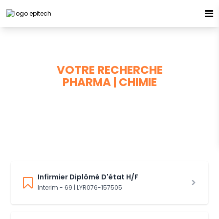
Espace candidat - Connexion
Pas de compte ?
S'inscrire ici
VOTRE RECHERCHE
PHARMA | CHIMIE
13 offres à pourvoir
Se souvenir de moi
Mot de passe oublié ?
Connexion
Infirmier Diplômé D'état H/F
Interim - 69 | LYR076-157505