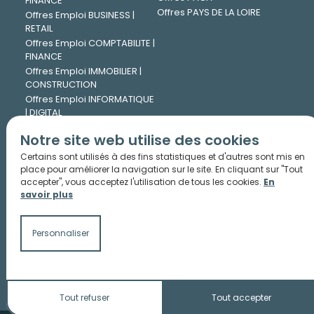
FINANCE
Offres PAYS DE LA LOIRE
Offres Emploi BUSINESS |
RETAIL
Offres Emploi COMPTABILITE |
FINANCE
Offres Emploi IMMOBILIER |
CONSTRUCTION
Offres Emploi INFORMATIQUE
| DIGITAL
Offres Emploi INGENIERIE |
Notre site web utilise des cookies
TECHNIQUE
Offres Emploi JURIDIQUE
Certains sont utilisés à des fins statistiques et d'autres sont mis en
Offres Emploi LOGISTIQUE |
place pour améliorer la navigation sur le site. En cliquant sur "Tout
accepter", vous acceptez l'utilisation de tous les cookies.
En
TRANSPORT
savoir plus
Offres Emploi MARKETING |
COMMUNICATION
Offres Emploi PHARMA |
Personnaliser
CHIMIE
Offres Emploi RESSOURCES
HUMAINES
Tout refuser
Tout accepter