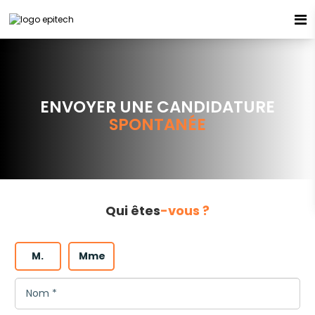
Espace candidat - Connexion
Pas de compte ?
S'inscrire ici
ENVOYER UNE CANDIDATURE
SPONTANÉE
Se souvenir de moi
Mot de passe oublié ?
Qui êtes
-vous ?
Connexion
M.
Mme