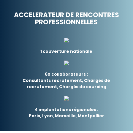
ACCELERATEUR DE RENCONTRES
PROFESSIONNELLES
1 couverture nationale
60 collaborateurs :
Consultants recrutement, Chargés de
recrutement, Chargés de sourcing
4 implantations régionales :
Paris, Lyon, Marseille, Montpellier