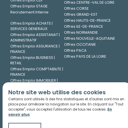
Offres Emploi CDI
Offres CENTRE-VAL DE LOIRE
Offres Emploi STAGE
Offres CORSE
Recrutement Interne
Offres GRAND-EST
Offres HAUTS-DE-FRANCE
Offres Emploi ACHATS |
Offres ILE-DE-FRANCE
SERVICES GENERAUX
Offres NORMANDIE
Offres Emploi ASSISTANAT |
Offres NOUVELLE-AQUITAINE
ADMINISTRATIF
Offres OCCITANIE
Offres Emploi ASSURANCE |
Offres PACA
FINANCE
Offres PAYS DE LA LOIRE
Offres Emploi BUSINESS |
RETAIL
Offres Emploi COMPTABILITE |
FINANCE
Offres Emploi IMMOBILIER |
CONSTRUCTION
Notre site web utilise des cookies
Offres Emploi INFORMATIQUE
| DIGITAL
Certains sont utilisés à des fins statistiques et d'autres sont mis en
Offres Emploi INGENIERIE |
place pour améliorer la navigation sur le site. En cliquant sur "Tout
TECHNIQUE
accepter", vous acceptez l'utilisation de tous les cookies.
En
savoir plus
Offres Emploi JURIDIQUE
Offres Emploi LOGISTIQUE |
TRANSPORT