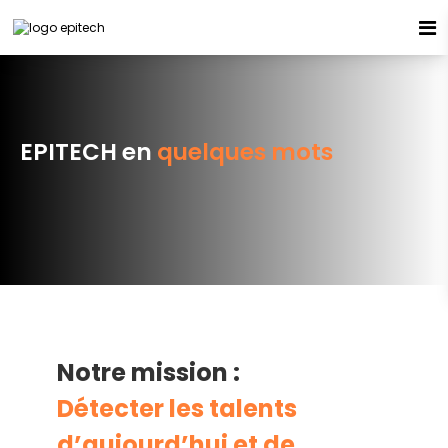
Espace candidat - Connexion
Pas de compte ?
S'inscrire ici
EPITECH en
quelques mots
Se souvenir de moi
Mot de passe oublié ?
Connexion
Notre mission :
Détecter les talents
d’aujourd’hui et de