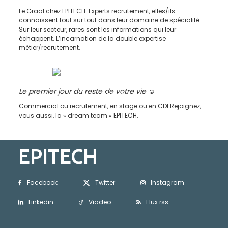
Division métier
Le Graal chez EPITECH. Experts recrutement, elles/ils
connaissent tout sur tout dans leur domaine de spécialité.
Sur leur secteur, rares sont les informations qui leur
échappent. L’incarnation de la double expertise
métier/recrutement.
Le premier jour du reste de votre vie ☺
Vous ?
Commercial ou recrutement, en stage ou en CDI Rejoignez,
vous aussi, la « dream team » EPITECH.
EPITECH
Facebook
Twitter
Instagram
Linkedin
Viadeo
Flux rss