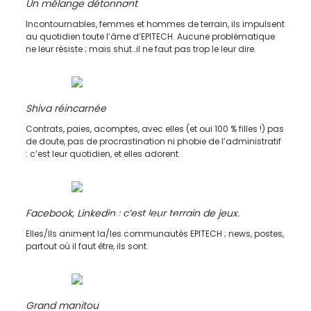
Un mélange détonnant
Responsable
d’agence
Incontournables, femmes et hommes de terrain, ils impulsent
au quotidien toute l’âme d’EPITECH. Aucune problématique
ne leur résiste ; mais shut…il ne faut pas trop le leur dire.
Shiva réincarnée
Assistante
Contrats, paies, acomptes, avec elles (et oui 100 % filles !) pas
de doute, pas de procrastination ni phobie de l’administratif
: c’est leur quotidien, et elles adorent.
Facebook, Linkedin : c’est leur terrain de jeux.
Community manager/
Talent acquisition
Elles/Ils animent la/les communautés EPITECH ; news, postes,
partout où il faut être, ils sont.
Grand manitou
Responsable de