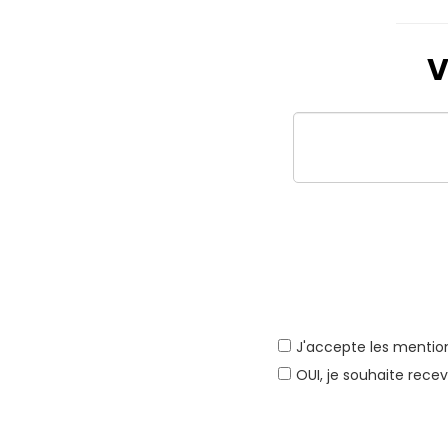
V
J'accepte les
mention
OUI, je souhaite recev