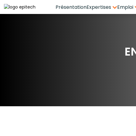
Présentation
Expertises
Emploi
Espace candidat - Connexion
Pas de compte ?
S'inscrire ici
E
Se souvenir de moi
Mot de passe oublié ?
Connexion