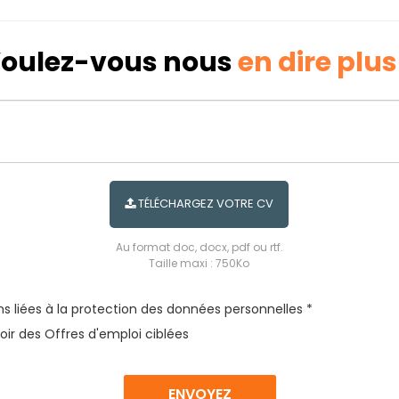
oulez-vous nous
en dire plus
TÉLÉCHARGEZ VOTRE CV
Au format doc, docx, pdf ou rtf.
Taille maxi : 750Ko
s liées à la protection des données personnelles *
oir des Offres d'emploi ciblées
ENVOYEZ