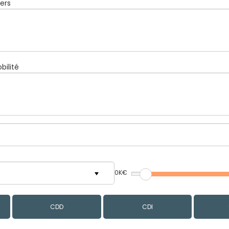
ers
bilité
0K€
CDD
CDI