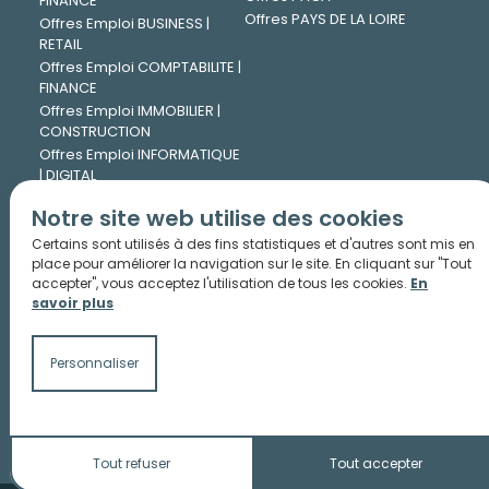
FINANCE
Offres PAYS DE LA LOIRE
Offres Emploi BUSINESS |
RETAIL
Offres Emploi COMPTABILITE |
FINANCE
Offres Emploi IMMOBILIER |
CONSTRUCTION
Offres Emploi INFORMATIQUE
| DIGITAL
Offres Emploi INGENIERIE |
Notre site web utilise des cookies
TECHNIQUE
Offres Emploi JURIDIQUE
Certains sont utilisés à des fins statistiques et d'autres sont mis en
Offres Emploi LOGISTIQUE |
place pour améliorer la navigation sur le site. En cliquant sur "Tout
accepter", vous acceptez l'utilisation de tous les cookies.
En
TRANSPORT
savoir plus
Offres Emploi MARKETING |
COMMUNICATION
Offres Emploi PHARMA |
Personnaliser
CHIMIE
Offres Emploi RESSOURCES
HUMAINES
Tout refuser
Tout accepter