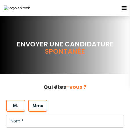
Espace candidat - Connexion
Pas de compte ?
S'inscrire ici
ENVOYER UNE CANDIDATURE
SPONTANÉE
Se souvenir de moi
Mot de passe oublié ?
Qui êtes
-vous ?
Connexion
M.
Mme