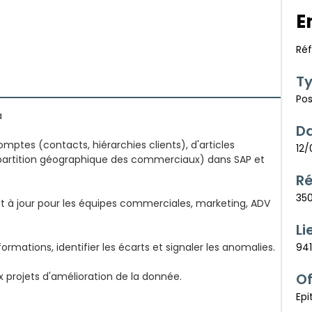
E
Ré
Ty
Pos
a
D
mptes (contacts, hiérarchies clients), d'articles
12
(répartition géographique des commerciaux) dans SAP et
R
35
et à jour pour les équipes commerciales, marketing, ADV
Li
formations, identifier les écarts et signaler les anomalies.
94
x projets d'amélioration de la donnée.
Of
Epi
01 