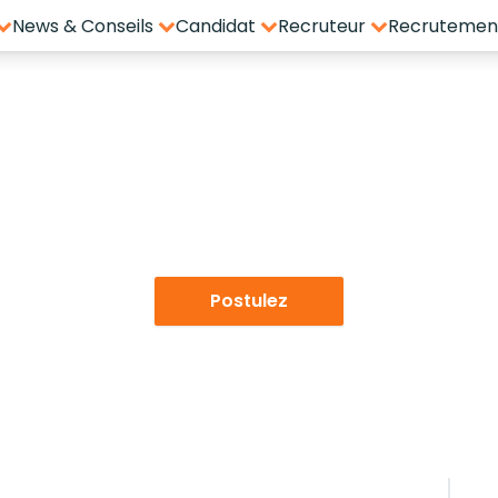
News & Conseils
Candidat
Recruteur
Recrutement
IONNAIRE MASTER DAT
INTERIM 2 Mois
94120 - FONTENAY SOUS BOIS
Publiée le 12/05/2026
Postulez