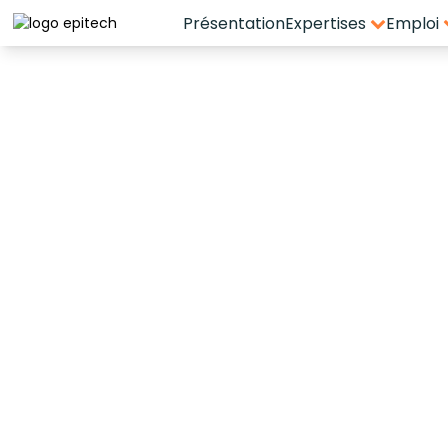
Présentation
Expertises
Emploi
Espace candidat - Connexion
Pas de compte ?
S'inscrire ici
GEST
Se souvenir de moi
Mot de passe oublié ?
Connexion