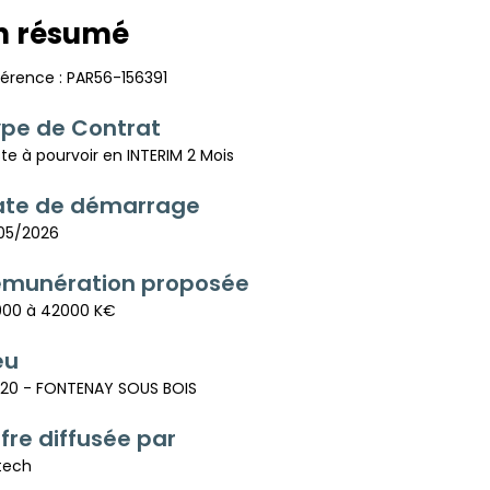
n résumé
férence :
PAR56-156391
pe de Contrat
te à pourvoir en
INTERIM 2 Mois
ate de démarrage
/05/2026
émunération proposée
000 à 42000 K€
eu
120 - FONTENAY SOUS BOIS
fre diffusée par
tech
53 32 77 55